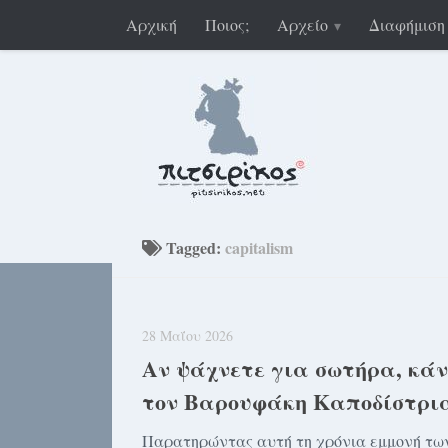
Αρχική
Ποιος;
Αρχείο
Διαφήμιση
Tagged:
capitalism
28 Μαΐου 2026
Αν ψάχνετε για σωτήρα, κά
τον Βαρουφάκη Καποδίστρι
Παρατηρώντας αυτή τη χρόνια εμμονή τω