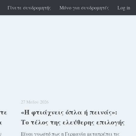
Γίνετε συνδρομητής
Μόνο για συνδρομητές
Log in
27 Μαΐου 2026
ντε
«Ή φτιάχνεις όπλα ή πεινάς»:
α
Το τέλος της ελεύθερης επιλογής
ν
Είναι γνωστό πως η Γερμανία μετατρέπει τις