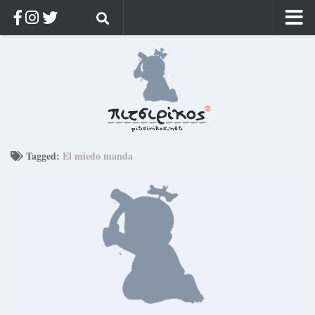
Αρχική
Ποιος;
Αρχείο
Κοσμαγάπητα
Ρίζα & Διάρκεια
Tagged:
El miedo manda
Στοχασμοί & αποφθέγματα
Διαφήμιση
Γίνετε συνδρομητής
Μόνο για συνδρομητές
Log in