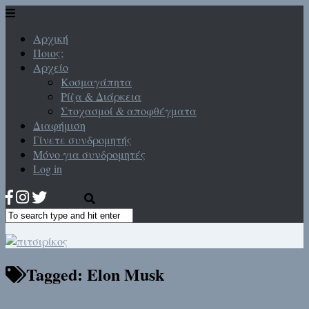
Αρχική
Ποιος;
Αρχείο
Κοσμαγάπητα
Ρίζα & Διάρκεια
Στοχασμοί & αποφθέγματα
Διαφήμιση
Γίνετε συνδρομητής
Μόνο για συνδρομητές
Log in
Tagged:
Elon Musk