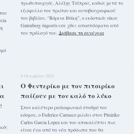
πρωθυπουργός, Αλέξης Τσίπρας, καθώς μετά το
εξώφυλλο του πρώτου και αυτοβιογραφικού
του
του βιβλίου, “Βόρεια Ιθάκη”, ο εκδοτικός οίκος
rcia
Gutenberg δημοσίευσε χθες αποσπάσματα από
τη
τον πρόλογό του.
Διάβασε τη συνέχεια
σμό
9 Οκτωβρίου 2025
αι
Ο Φεντερίκο με τον πιτσιρίκο
ια
παίζουν με τον καλό το λύκο
υ
Στον καλύτερο ραδιοφωνικό σταθμό του
κόσμου, o Federico Carrasco μιλάει στον Pitsiriko
Carlos Garcia Lopez και του αποκαλύπτει πως
ικός
είναι ένα από τα νέα πρόσωπα που θα