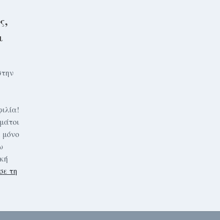
ς,
ι
στην
ιλία!
εμάτοι
, μόνο
ω
ική
σε τη