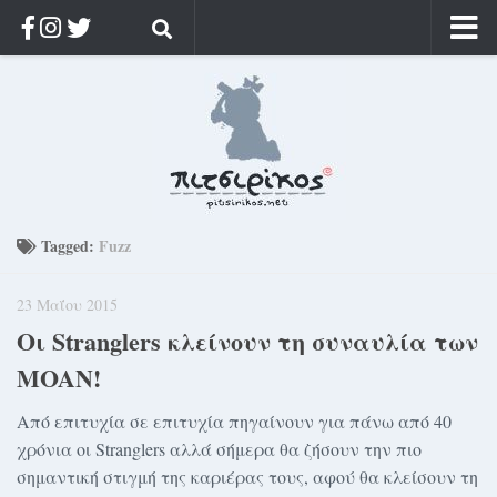
Αρχική
Ποιος;
Αρχείο
Κοσμαγάπητα
Ρίζα & Διάρκεια
Tagged:
Fuzz
Στοχασμοί & αποφθέγματα
23 Μαΐου 2015
Διαφήμιση
Οι Stranglers κλείνουν τη συναυλία των
Γίνετε συνδρομητής
MOAN!
Μόνο για συνδρομητές
Από επιτυχία σε επιτυχία πηγαίνουν για πάνω από 40
Log in
χρόνια οι Stranglers αλλά σήμερα θα ζήσουν την πιο
σημαντική στιγμή της καριέρας τους, αφού θα κλείσουν τη