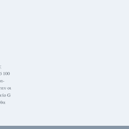
ς
ό 100
α-
ταν οι
είο G
 θα