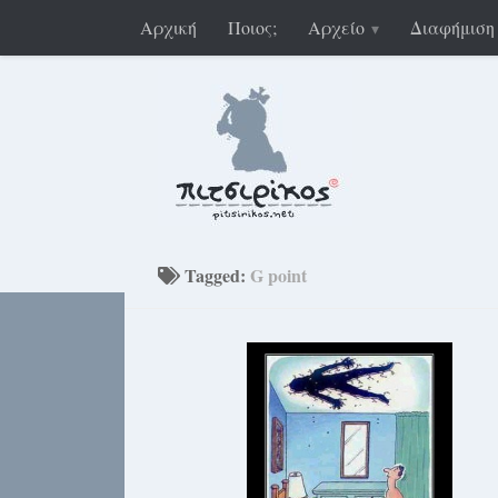
Αρχική
Ποιος;
Αρχείο
Διαφήμιση
Tagged:
G point