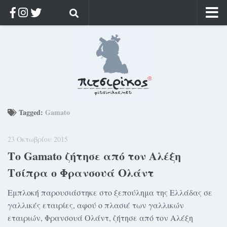
Αρχική
Ποιος;
Αρχείο
Κοσμαγάπητα
Ρίζα & Διάρκεια
Tagged:
Gamato
Στοχασμοί & αποφθέγματα
23 Οκτωβρίου 2015
Διαφήμιση
Το Gamato ζήτησε από τον Αλέξη
Γίνετε συνδρομητής
Τσίπρα ο Φρανσουά Ολάντ
Μόνο για συνδρομητές
Εμπλοκή παρουσιάστηκε στο ξεπούλημα της Ελλάδας σε
Log in
γαλλικές εταιρίες, αφού ο πλασιέ των γαλλικών
εταιριών, Φρανσουά Ολάντ, ζήτησε από τον Αλέξη