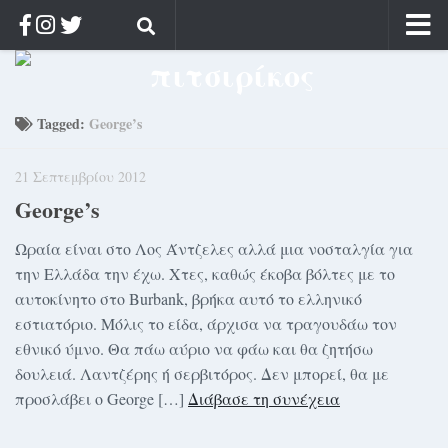
Αρχική
Ποιος;
Tagged:
George’s
Αρχείο
21 Σεπτεμβρίου 2012
Κοσμαγάπητα
George’s
Ρίζα & Διάρκεια
Στοχασμοί & αποφθέγματα
Ωραία είναι στο Λος Άντζελες αλλά μια νοσταλγία για
την Ελλάδα την έχω. Χτες, καθώς έκοβα βόλτες με το
Διαφήμιση
αυτοκίνητο στο Burbank, βρήκα αυτό το ελληνικό
Γίνετε συνδρομητής
εστιατόριο. Μόλις το είδα, άρχισα να τραγουδάω τον
εθνικό ύμνο. Θα πάω αύριο να φάω και θα ζητήσω
Μόνο για συνδρομητές
δουλειά. Λαντζέρης ή σερβιτόρος. Δεν μπορεί, θα με
Log in
προσλάβει ο George […]
Διάβασε τη συνέχεια