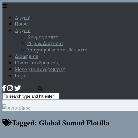
Αρχική
Ποιος;
Αρχείο
Κοσμαγάπητα
Ρίζα & Διάρκεια
Στοχασμοί & αποφθέγματα
Διαφήμιση
Γίνετε συνδρομητής
Μόνο για συνδρομητές
Log in
Tagged:
Global Sumud Flotilla