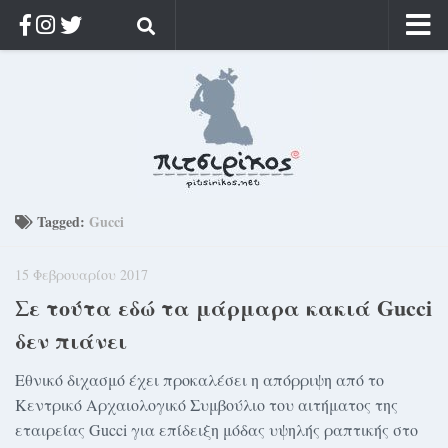
Αρχική
Ποιος;
Αρχείο
Κοσμαγάπητα
Ρίζα & Διάρκεια
Tagged:
Gucci
Στοχασμοί & αποφθέγματα
15 Φεβρουαρίου 2017
Διαφήμιση
Σε τούτα εδώ τα μάρμαρα κακιά Gucci
Γίνετε συνδρομητής
δεν πιάνει
Μόνο για συνδρομητές
Εθνικό διχασμό έχει προκαλέσει η απόρριψη από το
Log in
Κεντρικό Αρχαιολογικό Συμβούλιο του αιτήματος της
εταιρείας Gucci για επίδειξη μόδας υψηλής ραπτικής στο