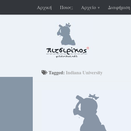
Αρχική
Ποιος;
Αρχείο
Διαφήμιση
Tagged:
Indiana University