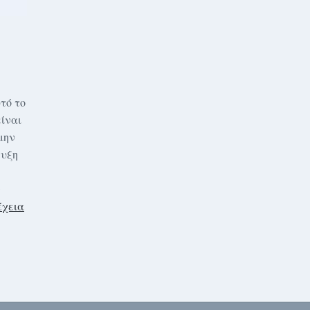
τό το
είναι
μην
ευξη
ν
έχεια