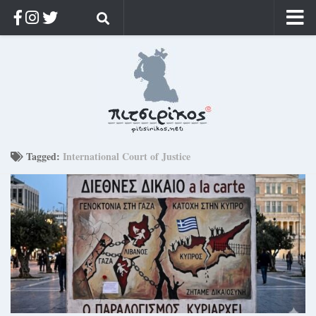
Αρχική
Ποιος;
Αρχείο
Κοσμαγάπητα
Ρίζα & Διάρκεια
Tagged:
International Court of Justice
Στοχασμοί & αποφθέγματα
Διαφήμιση
Γίνετε συνδρομητής
Μόνο για συνδρομητές
Log in