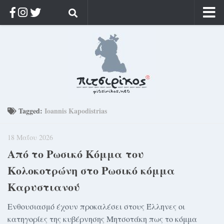
Αρχική
Ποιος;
Αρχείο
Κοσμαγάπητα
Ρίζα & Διάρκεια
Tagged:
Ioannis Kapodistrias
Στοχασμοί & αποφθέγματα
18 Μαΐου 2026
Διαφήμιση
Από το Ρωσικό Κόμμα του
Γίνετε συνδρομητής
Κολοκοτρώνη στο Ρωσικό κόμμα
Μόνο για συνδρομητές
Καρυστιανού
Log in
Ενθουσιασμό έχουν προκαλέσει στους Έλληνες οι
κατηγορίες της κυβέρνησης Μητσοτάκη πως το κόμμα