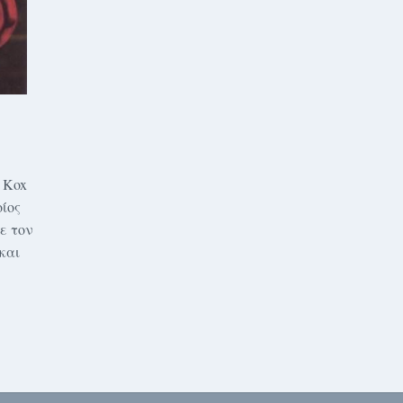
 Kox
ίος
ε τον
και