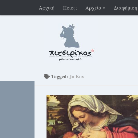
Αρχική
Ποιος;
Αρχείο
Διαφήμιση
Tagged:
Jo Kox