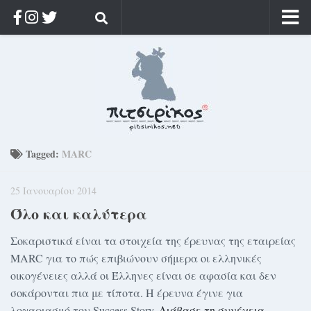
Αρχική
Ποιος;
Αρχείο
Κοσμαγάπητα
Ρίζα & Διάρκεια
Tagged:
MARC
Στοχασμοί & αποφθέγματα
25 Ιανουαρίου 2014
Διαφήμιση
Όλο και καλύτερα
Γίνετε συνδρομητής
Σοκαριστικά είναι τα στοιχεία της έρευνας της εταιρείας
Μόνο για συνδρομητές
MARC για το πώς επιβιώνουν σήμερα οι ελληνικές
Log in
οικογένειες αλλά οι Έλληνες είναι σε αφασία και δεν
σοκάρονται πια με τίποτα. Η έρευνα έγινε για
λογαριασμό του Success Story.
Διάβασε τη συνέχεια