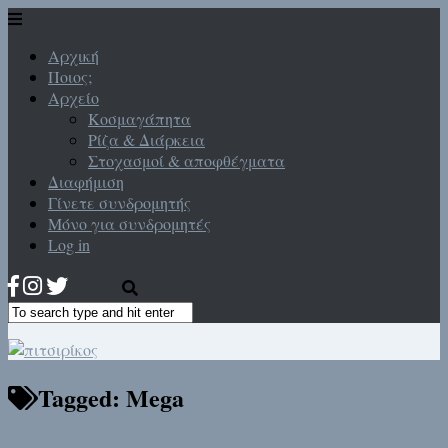
Αρχική
Ποιος;
Αρχείο
Κοσμαγάπητα
Ρίζα & Διάρκεια
Στοχασμοί & αποφθέγματα
Διαφήμιση
Γίνετε συνδρομητής
Μόνο για συνδρομητές
Log in
Tagged:
Mega