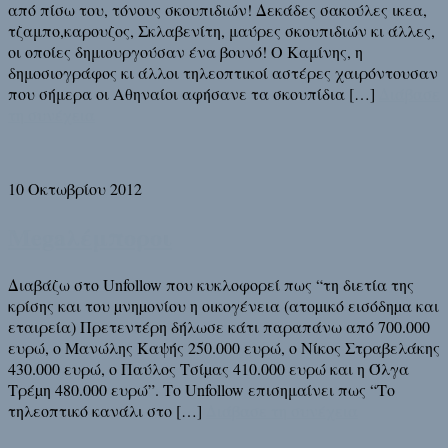
από πίσω του, τόνους σκουπιδιών! Δεκάδες σακούλες ικεα,
τζαμπο,καρουζος, Σκλαβενίτη, μαύρες σκουπιδιών κι άλλες,
οι οποίες δημιουργούσαν ένα βουνό! Ο Καμίνης, η
δημοσιογράφος κι άλλοι τηλεοπτικοί αστέρες χαιρόντουσαν
που σήμερα οι Αθηναίοι αφήσανε τα σκουπίδια […]
Διάβασε
τη συνέχεια
10 Οκτωβρίου 2012
Megaλέμποροι
Διαβάζω στο Unfollow που κυκλοφορεί πως “τη διετία της
κρίσης και του µνηµονίου η οικογένεια (ατοµικό εισόδηµα και
εταιρεία) Πρετεντέρη δήλωσε κάτι παραπάνω από 700.000
ευρώ, ο Μανώλης Καψής 250.000 ευρώ, ο Νίκος Στραβελάκης
430.000 ευρώ, ο Παύλος Τσίµας 410.000 ευρώ και η Όλγα
Τρέµη 480.000 ευρώ”. Το Unfollow επισημαίνει πως “Το
τηλεοπτικό κανάλι στο […]
Διάβασε τη συνέχεια