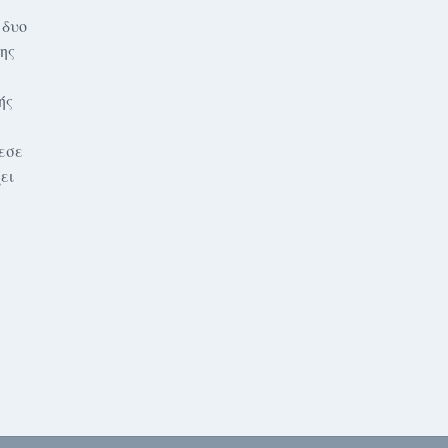
 δυο
ης
ής
εσε
ει