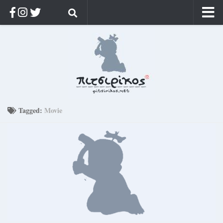
Αρχική
Ποιος;
Αρχείο
Κοσμαγάπητα
Ρίζα & Διάρκεια
Tagged:
Movie
Στοχασμοί & αποφθέγματα
Διαφήμιση
Γίνετε συνδρομητής
Μόνο για συνδρομητές
Log in