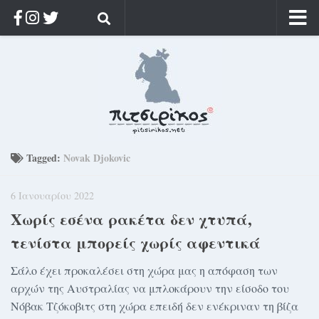
Αρχική
Ποιος;
Αρχείο
Κοσμαγάπητα
Ρίζα & Διάρκεια
Tagged:
Novak Djokovic
Στοχασμοί & αποφθέγματα
6 Ιανουαρίου 2022
Διαφήμιση
Χωρίς εσένα ρακέτα δεν χτυπά,
Γίνετε συνδρομητής
τενίστα μπορείς χωρίς αφεντικά
Μόνο για συνδρομητές
Σάλο έχει προκαλέσει στη χώρα μας η απόφαση των
Log in
αρχών της Αυστραλίας να μπλοκάρουν την είσοδο του
Νόβακ Τζόκοβιτς στη χώρα επειδή δεν ενέκριναν τη βίζα