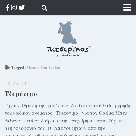
Αρχική
Ποιος;
Αρχείο
Κοσμαγάπητα
Ρίζα & Διάρκεια
Tagged:
Osama Bin Laden
Στοχασμοί & αποφθέγματα
5 Μαΐου 2011
Διαφήμιση
Τζερόνιμο
Γίνετε συνδρομητής
Την αντίδραση της φυλής των Απάτσι προκάλεσε η χρήση
Μόνο για συνδρομητές
του κωδικού ονόματος «Τζερόνιμο» για τον Οσάμα Μπιν
Log in
Λάντεν κατά τη διάρκεια της επιχείρησης που οδήγησε
στη δολοφονία του. Οι Απάτσι ζητούν από την
αμερικανική κυβέρνηση να ζητήσει συγγνώμη γιατί