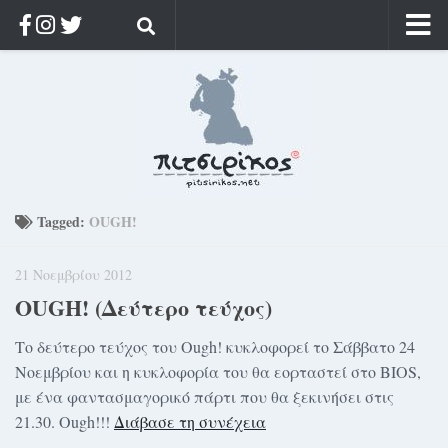
Αρχική
Ποιος;
Αρχείο
Κοσμαγάπητα
Ρίζα & Διάρκεια
Tagged:
OUGH!
Στοχασμοί & αποφθέγματα
21 Νοεμβρίου 2012
Διαφήμιση
OUGH! (Δεύτερο τεύχος)
Γίνετε συνδρομητής
Το δεύτερο τεύχος του Ough! κυκλοφορεί το Σάββατο 24
Μόνο για συνδρομητές
Νοεμβρίου και η κυκλοφορία του θα εορταστεί στο BIOS,
Log in
με ένα φαντασμαγορικό πάρτι που θα ξεκινήσει στις
21.30. Ough!!!
Διάβασε τη συνέχεια