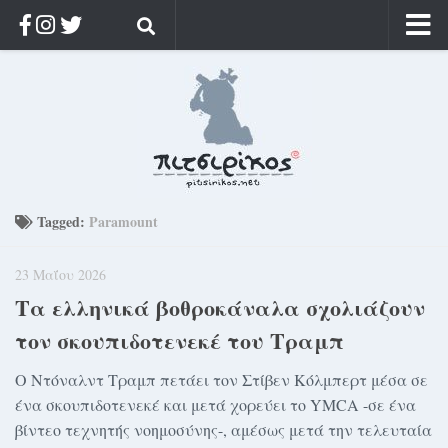
Αρχική
Ποιος;
Αρχείο
Κοσμαγάπητα
Ρίζα & Διάρκεια
Tagged:
Paramount
Στοχασμοί & αποφθέγματα
23 Μαΐου 2026
Διαφήμιση
Τα ελληνικά βοθροκάναλα σχολιάζουν
Γίνετε συνδρομητής
τον σκουπιδοτενεκέ του Τραμπ
Μόνο για συνδρομητές
Ο Ντόναλντ Τραμπ πετάει τον Στίβεν Κόλμπερτ μέσα σε
Log in
ένα σκουπιδοτενεκέ και μετά χορεύει το YMCA -σε ένα
βίντεο τεχνητής νοημοσύνης-, αμέσως μετά την τελευταία