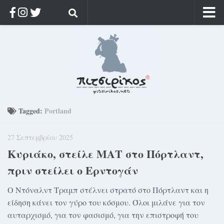
Αρχική
Ποιος;
Αρχείο
Κοσμαγάπητα
Ρίζα & Διάρκεια
Tagged:
Portland
Στοχασμοί & αποφθέγματα
27 Σεπτεμβρίου 2025
Διαφήμιση
Κυριάκο, στείλε ΜΑΤ στο Πόρτλαντ,
Γίνετε συνδρομητής
πριν στείλει ο Ερντογάν
Μόνο για συνδρομητές
Ο Ντόναλντ Τραμπ στέλνει στρατό στο Πόρτλαντ και η
Log in
είδηση κάνει τον γύρο του κόσμου. Όλοι μιλάνε για τον
αυταρχισμό, για τον φασισμό, για την επιστροφή του