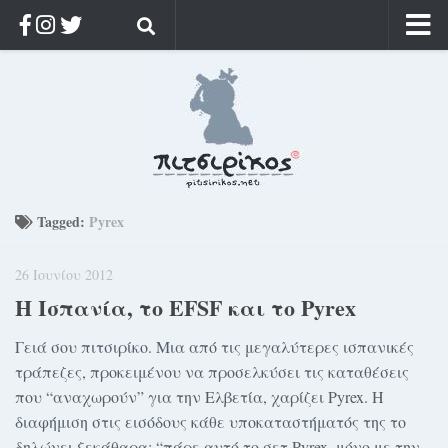
Αρχική
Ποιος;
Αρχείο
Κοσμαγάπητα
Ρίζα & Διάρκεια
Tagged:
Pyrex
Στοχασμοί & αποφθέγματα
26 Ιουνίου 2012
Διαφήμιση
H Ισπανία, το EFSF και το Pyrex
Γίνετε συνδρομητής
Γειά σου πιτσιρίκο. Μια από τις μεγαλύτερες ισπανικές
Μόνο για συνδρομητές
τράπεζες, προκειμένου να προσελκύσει τις καταθέσεις
Log in
που “αναχωρούν” για την Ελβετία, χαρίζει Pyrex. Η
διαφήμιση στις εισόδους κάθε υποκαταστήματός της το
δηλώνει ξεκάθαρα: “πάρε αυτό το σετ Pyrex, μόνο με την