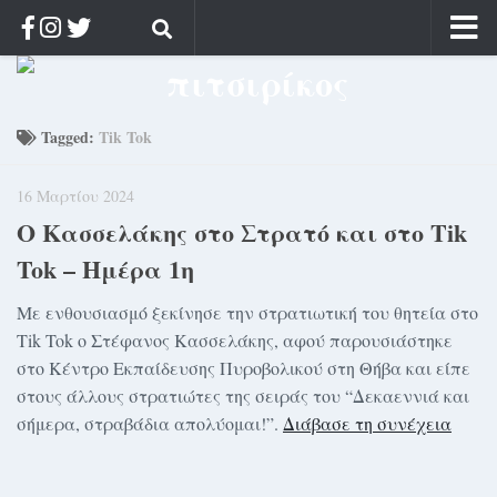
Αρχική
Ποιος;
Tagged:
Tik Tok
Αρχείο
16 Μαρτίου 2024
Κοσμαγάπητα
Ο Κασσελάκης στο Στρατό και στο Tik
Ρίζα & Διάρκεια
Tok – Ημέρα 1η
Στοχασμοί & αποφθέγματα
Διαφήμιση
Με ενθουσιασμό ξεκίνησε την στρατιωτική του θητεία στο
Tik Tok ο Στέφανος Κασσελάκης, αφού παρουσιάστηκε
Γίνετε συνδρομητής
στο Κέντρο Εκπαίδευσης Πυροβολικού στη Θήβα και είπε
Μόνο για συνδρομητές
στους άλλους στρατιώτες της σειράς του “Δεκαεννιά και
σήμερα, στραβάδια απολύομαι!”.
Διάβασε τη συνέχεια
Log in