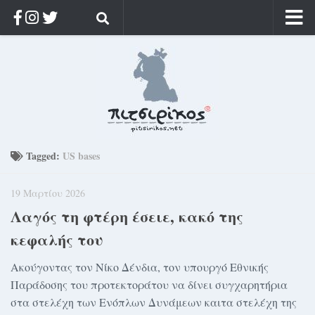
Αρχική
Ποιος;
Αρχείο
Κοσμαγάπητα
Ρίζα & Διάρκεια
Tagged:
US bases
Στοχασμοί & αποφθέγματα
19 Μαρτίου 2026
Διαφήμιση
Λαγός τη φτέρη έσειε, κακό της
Γίνετε συνδρομητής
κεφαλής του
Μόνο για συνδρομητές
Ακούγοντας τον Νίκο Δένδια, τον υπουργό Εθνικής
Log in
Παράδοσης του προτεκτοράτου να δίνει συγχαρητήρια
στα στελέχη των Ενόπλων Δυνάμεων καιτα στελέχη της