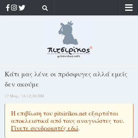
Αρχική
Ποιος;
Αρχείο
Κοσμαγάπητα
Ρίζα & Διάρκεια
Κάτι μας λένε οι πρόσφυγες αλλά εμείς
Στοχασμοί & αποφθέγματα
δεν ακούμε
Διαφήμιση
17 Μαρ, ’16 12:26 ΠΜ
Γίνετε συνδρομητής
Μόνο για συνδρομητές
Η επιβίωση του pitsirikos.net εξαρτάται
αποκλειστικά από τους αναγνώστες του.
Log in
Γίνετε συνδρομητές εδώ
.