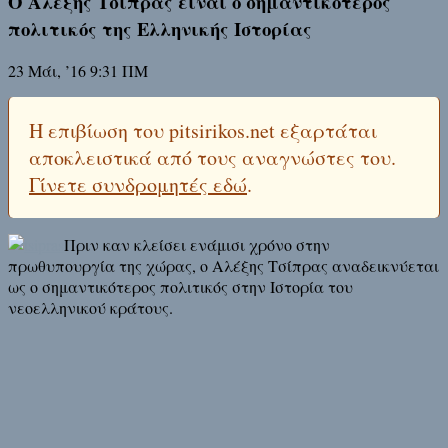
Ο Αλέξης Τσίπρας είναι ο σημαντικότερος
πολιτικός της Ελληνικής Ιστορίας
23 Μάι, ’16 9:31 ΠΜ
Η επιβίωση του pitsirikos.net εξαρτάται
αποκλειστικά από τους αναγνώστες του.
Γίνετε συνδρομητές εδώ
.
Πριν καν κλείσει ενάμισι χρόνο στην
πρωθυπουργία της χώρας, ο Αλέξης Τσίπρας αναδεικνύεται
ως ο σημαντικότερος πολιτικός στην Ιστορία του
νεοελληνικού κράτους.