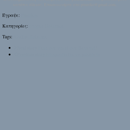
κατόπιν άδειας. Επικοινωνήστε στο pitsiriko@gmail.com.
Έγραψε:
Pitsirikos
Κατηγορίες:
Ιστορία
Πολιτικά
Tags:
Αλέξης Τσίπρας
Next story
Γεια σου χαρά σου Βενετιά!
Previous story
Ετοιμαστείτε να μιλήσετε