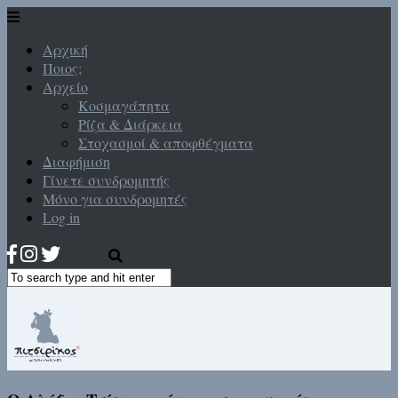
Αρχική
Ποιος;
Αρχείο
Κοσμαγάπητα
Ρίζα & Διάρκεια
Στοχασμοί & αποφθέγματα
Διαφήμιση
Γίνετε συνδρομητής
Μόνο για συνδρομητές
Log in