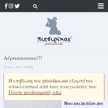
Αρχική
Ποιος;
Αρχείο
Κοσμαγάπητα
Ρίζα & Διάρκεια
Αέρααααααα!!!
Στοχασμοί & αποφθέγματα
24 Ιούλ, ’09 1:26 ΜΜ
Διαφήμιση
Γίνετε συνδρομητής
Η επιβίωση του pitsirikos.net εξαρτάται
Μόνο για συνδρομητές
αποκλειστικά από τους αναγνώστες του.
Γίνετε συνδρομητές εδώ
.
Log in
Μιας και το τέλος μας