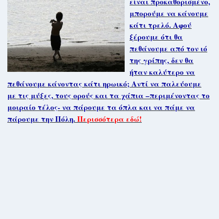
είναι προκαθορισμένο,
μπορούμε να κάνουμε
κάτι τρελό. Αφού
ξέρουμε ότι θα
πεθάνουμε από τον ιό
της γρίπης, δεν θα
ήταν καλύτερο να
πεθάνουμε κάνοντας κάτι ηρωικό; Αντί να παλεύουμε
με τις μύξες, τους ορούς και τα χάπια –περιμένοντας το
μοιραίο τέλος- να πάρουμε τα όπλα και να πάμε να
πάρουμε την Πόλη.
Περισσότερα εδώ!