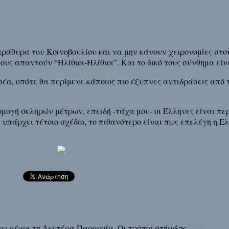
αράθυρα του Κοινοβουλίου και να μην κάνουν χειρονομίες στο
υς απαντούν “Ηλίθιοι-Ηλίθιοι”. Και το δικό τους σύνθημα είνα
α, οπότε θα περίμενε κάποιος πιο έξυπνες αντιδράσεις από τ
μογή σκληρών μέτρων, επειδή -τάχα μου- οι Έλληνες είναι πε
 υπάρχει τέτοιο σχέδιο, το πιθανότερο είναι πως επελέγη η Ελλ
άρχει μέχρι τη Δευτέρα Παρουσία. Οι τρόποι στήριξης
εδώ
.