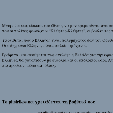
Μπορεί οι εκπρόσωποι του έθνους να μην κρεμιούνται στα π
που οι πολίτες φωνάζουν “Κλέφτες-Κλέφτες”, οι βουλευτές το
Υποτίθεται πως ο Έλληνας είναι πολυμήχανος σαν τον Οδυσσέ
Οι σύγχρονοι Έλληνες είναι, απλώς, αμήχανοι.
Γράφεται και ακούγεται πως επελέγη η Ελλάδα για την εφαρ
Έλληνες, θα γονατίσουν με ευκολία και οι υπόλοιποι λαοί. Αν
πιο προσκυνημένοι απ’ όλους.
Το pitsirikos.net χρειάζεται τη βοήθειά σου
Στήριξε οικονομικά
το pitsirikos.net για να συνεχίσει να υπ