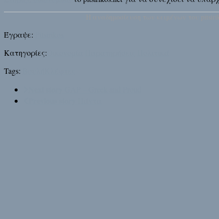
H αναδημοσίευση των κειμένων του pitsirik
Έγραψε:
Pitsirikos
Κατηγορίες:
Οικονομία
Παρατηρήσεις
Πολιτικά
Tags:
Βουλή
Κλέφτες
Next story
GAP – Greek and Proud
Previous story
Πάντα