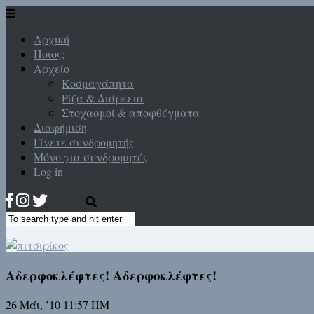
Αρχική
Ποιος;
Αρχείο
Κοσμαγάπητα
Ρίζα & Διάρκεια
Στοχασμοί & αποφθέγματα
Διαφήμιση
Γίνετε συνδρομητής
Μόνο για συνδρομητές
Log in
Αδερφοκλέφτες! Αδερφοκλέφτες!
26 Μάι, ’10 11:57 ΠΜ