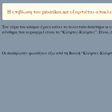
Η επιβίωση του pitsirikos.net εξαρτάται αποκ
Τον γύρο του κόσμου έχουν κάνει το τελευταίο διάστημα οι
σύνθημα που κυριαρχεί είναι το “Κλέφτες-Κλέφτες”. Είναι, 
Οι διαδηλωτές φωνάζουν έξω από τη Βουλή “Κλέφτες-Κλέφτε