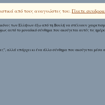
λειστικά από τους αναγνώστες του.
Γίνετε συνδρομ
 εικόνες των Ελλήνων έξω από τη Βουλή να στέλνουν χαιρετισ
όμως αυτό το μοναδικό σύνθημα που ακούγεται αυτές τις ημέρε
ς”, αλλά υπάρχει κι ένα άλλο σύνθημα που ακούγεται μέσα α