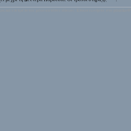
os.net επιτρέπεται μόνο κατόπιν άδειας. Επικοινωνήστε στο pitsiriko@