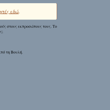
ητές εδώ
.
μούς στους εκπροσώπους τους. Το
ς;
πό τη Βουλή.