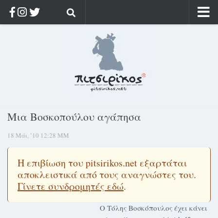
Αρχική
Ποιος;
Αρχείο
Κοσμαγάπητα
Ρίζα & Διάρκεια
Μια Βοσκοπούλου αγάπησα
Στοχασμοί & αποφθέγματα
18 Μάι, ’10 12:28 ΜΜ
Διαφήμιση
Γίνετε συνδρομητής
Η επιβίωση του pitsirikos.net εξαρτάται
Μόνο για συνδρομητές
αποκλειστικά από τους αναγνώστες του.
Γίνετε συνδρομητές εδώ
.
Log in
Ο Τόλης Βοσκόπουλος έχει κάνει