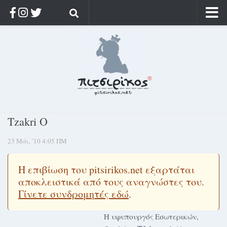
Αρχική
Ποιος;
Αρχείο
Κοσμαγάπητα
Ρίζα & Διάρκεια
Tzakri O
Στοχασμοί & αποφθέγματα
23 Μάι, ’10 4:05 ΠΜ
Διαφήμιση
Γίνετε συνδρομητής
Η επιβίωση του pitsirikos.net εξαρτάται
Μόνο για συνδρομητές
αποκλειστικά από τους αναγνώστες του.
Γίνετε συνδρομητές εδώ
.
Log in
Η υφυπουργός Εσωτερικών,