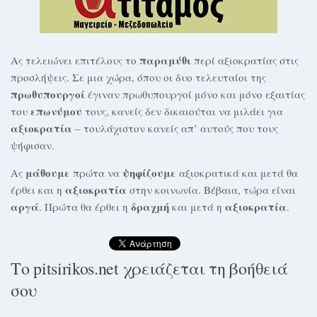
παραμύθι
Ας τελειώνει επιτέλους το
περί αξιοκρατίας στις
προσλήψεις. Σε μια χώρα, όπου οι δυο τελευταίοι της
πρωθυπουργοί
έγιναν πρωθυπουργοί μόνο και μόνο εξαιτίας
επωνύμου
του
τους, κανείς δεν δικαιούται να μιλάει για
αξιοκρατία
– τουλάχιστον κανείς απ’ αυτούς που τους
ψήφισαν.
μάθουμε
ψηφίζουμε
Ας
πρώτα να
αξιοκρατικά και μετά θα
αξιοκρατία
έρθει και η
στην κοινωνία. Βέβαια, τώρα είναι
αργά
δραχμή
αξιοκρατία
. Πρώτα θα έρθει η
και μετά η
.
Το pitsirikos.net χρειάζεται τη βοήθειά
σου