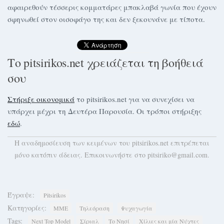
αφαιρεθούν τέσσερις κομματάρες μπακλαβά γωνία που έχουν
σφηνωθεί στον οισοφάγο της και δεν ξεκουνάνε με τίποτα.
Το pitsirikos.net χρειάζεται τη βοήθειά
σου
Στήριξε οικονομικά
το pitsirikos.net για να συνεχίσει να
υπάρχει μέχρι τη Δευτέρα Παρουσία. Οι τρόποι στήριξης
εδώ
.
H αναδημοσίευση των κειμένων του pitsirikos.net επιτρέπεται
μόνο κατόπιν άδειας. Επικοινωνήστε στο pitsiriko@gmail.com.
Έγραψε:
Pitsirikos
Κατηγορίες:
ΜΜΕ
Τηλεόραση
Ψυχαγωγία
Tags:
Next Top Model
Σίριαλ
Το Νησί
Χίλιες και μία Νύχτες