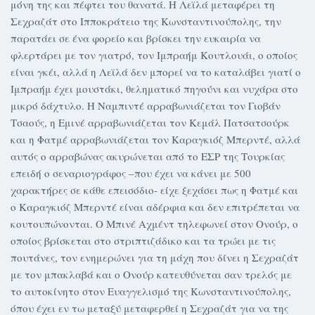
μόνη της και πέφτει του θανατά. Η Λεϊλά μεταφέρει τη
Σεχραζάτ στο Ιπποκράτειο της Κωνσταντινούπολης, την
παρατάει σε ένα φορείο και βρίσκει την ευκαιρία να
φλερτάρει με τον γιατρό, τον Ιμπραήμ Κουτλουάι, ο οποίος
είναι γκέι, αλλά η Λεϊλά δεν μπορεί να το καταλάβει γιατί ο
Ιμπραήμ έχει μουστάκι, θεληματικό πηγούνι και νυχάρα στο
μικρό δάχτυλο. Η Ναμπιντέ αρραβωνιάζεται τον Γιοβάν
Τσαούς, η Εμινέ αρραβωνιάζεται τον Κεμάλ Πατσατσούρκ
και η Φατμέ αρραβωνιάζεται τον Καραγκιόζ Μπερντέ, αλλά
αυτός ο αρραβώνας ακυρώνεται από το ΕΣΡ της Τουρκίας
επειδή ο σεναριογράφος –που έχει να κάνει με 500
χαρακτήρες σε κάθε επεισόδιο- είχε ξεχάσει πως η Φατμέ και
ο Καραγκιόζ Μπερντέ είναι αδέρφια και δεν επιτρέπεται να
κουτουπώνονται. Ο Μπινέ Αχμέντ τηλεφωνεί στον Ονούρ, ο
οποίος βρίσκεται στο στριπτιζάδικο και τα τρώει με τις
πουτάνες, τον ενημερώνει για τη μάχη που δίνει η Σεχραζάτ
με τον μπακλαβά και ο Ονούρ κατευθύνεται σαν τρελός με
το αυτοκίνητο στον Ευαγγελισμό της Κωνσταντινούπολης,
όπου έχει εν τω μεταξύ μεταφερθεί η Σεχραζάτ για να της