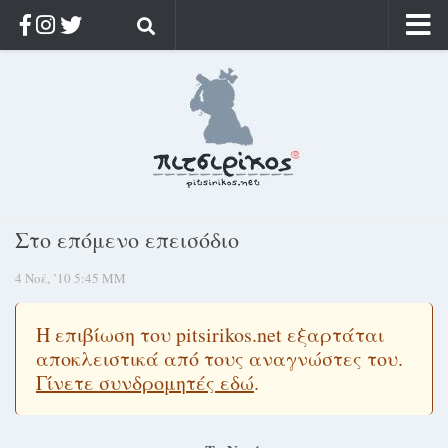
Αρχική
Ποιος;
Αρχείο
Κοσμαγάπητα
Ρίζα & Διάρκεια
Στο επόμενο επεισόδιο
Στοχασμοί & αποφθέγματα
4 Νοέ, ’10 5:45 ΜΜ
Διαφήμιση
Γίνετε συνδρομητής
Η επιβίωση του pitsirikos.net εξαρτάται
Μόνο για συνδρομητές
αποκλειστικά από τους αναγνώστες του.
Γίνετε συνδρομητές εδώ
.
Log in