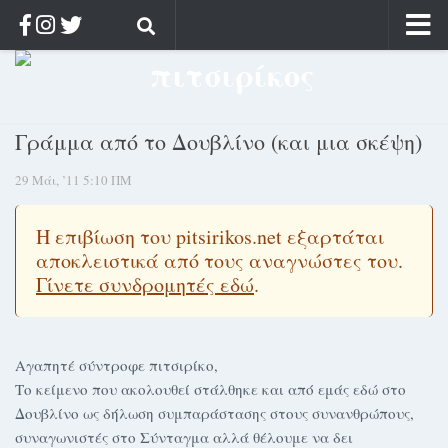
Αρχική
Ποιος;
Γράμμα από το Δουβλίνο (και μια σκέψη)
Αρχείο
29 Μάι, ’11 5:10 ΠΜ
Κοσμαγάπητα
Ρίζα & Διάρκεια
Η επιβίωση του pitsirikos.net εξαρτάται
Στοχασμοί & αποφθέγματα
αποκλειστικά από τους αναγνώστες του.
Διαφήμιση
Γίνετε συνδρομητές εδώ
.
Γίνετε συνδρομητής
Μόνο για συνδρομητές
Αγαπητέ σύντροφε πιτσιρίκο,
Το κείμενο που ακολουθεί στάλθηκε και από εμάς εδώ στο
Log in
Δουβλίνο ως δήλωση συμπαράστασης στους συνανθρώπους,
συναγωνιστές στο Σύνταγμα αλλά θέλουμε να δει