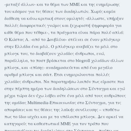
-μεταξύ άλλων- και το θέμα των ΜΜΕ και της ενημέρωσης
του κόσμου για τις θέσεις των διαδηλωτών. Χωρίς καμία
διάθεση να κάνω κριτική στους ομιλητές -άλλωστε, υπήρξαν
πολλές διαφορετικές γνώμες και ξεχωριστή ψηφοφορία για
κάθε θέμα που τέθηκε-, τα πράγματα είναι πάρα πολύ απλά:
Ο Κώστας Α. -από το Δουβλίνο- στέλνει σε έναν μπλόγκερ
στην Ελλάδα ένα μέιλ. Ο μπλόγκερ ανεβάζει το μέιλ στο
μπλογκ του, το διαβάζουν χιλιάδες άνθρωποι, ενώ,
παράλληλα, το ποστ βρίσκεται στο blogroll χιλιάδων άλλων
μπλογκ, και -επίσης- αναδημοσιεύεται από ένα μεγάλο
αριθμό μπλογκ και σάιτ. Έτσι ενημερώνονται πολλές
χιλιάδες άνθρωποι. Να παρατηρήσω λοιπόν πως είμαστε πια
στην πέμπτη ημέρα των διαδηλώσεων στο Σύνταγμα και εγώ
μέχρι τώρα δεν έχω λάβει ούτε ένα μέιλ από τους ανθρώπους
της ομάδας Multimedia-Επικοινωνίας στο Σύνταγμα, για τις
αποφάσεις και τις θέσεις της λαϊκής συνέλευσης – υποθέτω
πως το ίδιο ισχύει και με τα υπόλοιπα μπλογκ. Δεν αρκεί να
κατηγορείς τα καθεστωτικά ΜΜΕ για τον τρόπο που
παρουσιάζουν τις διαδηλώσεις στο Σύνταγμα – πρέπει να