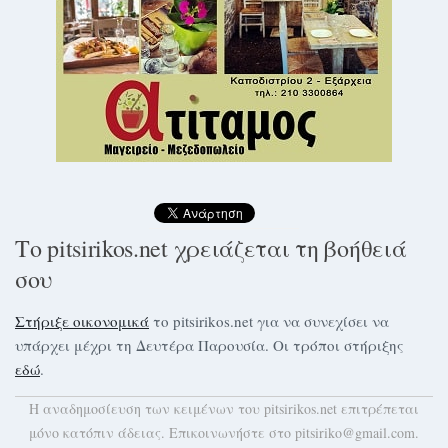
Το pitsirikos.net χρειάζεται τη βοήθειά
σου
Στήριξε οικονομικά
το pitsirikos.net για να συνεχίσει να
υπάρχει μέχρι τη Δευτέρα Παρουσία. Οι τρόποι στήριξης
εδώ
.
H αναδημοσίευση των κειμένων του pitsirikos.net επιτρέπεται
μόνο κατόπιν άδειας. Επικοινωνήστε στο pitsiriko@gmail.com.