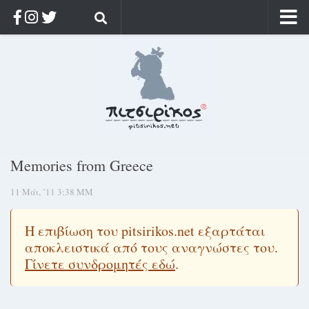
Αρχική
Ποιος;
Αρχείο
Κοσμαγάπητα
Ρίζα & Διάρκεια
Memories from Greece
Στοχασμοί & αποφθέγματα
11 Μάι, ’11 3:38 ΜΜ
Διαφήμιση
Γίνετε συνδρομητής
Η επιβίωση του pitsirikos.net εξαρτάται
Μόνο για συνδρομητές
αποκλειστικά από τους αναγνώστες του.
Γίνετε συνδρομητές εδώ
.
Log in