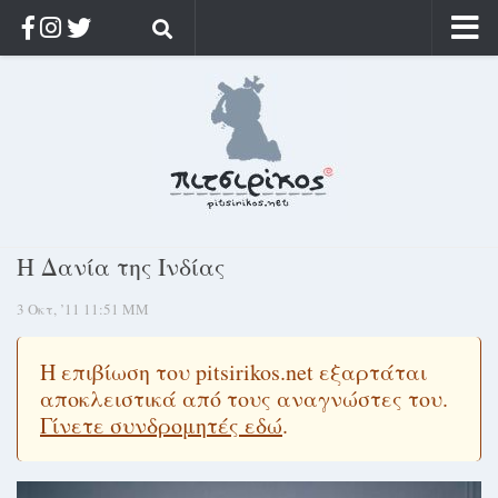
Αρχική
Ποιος;
Αρχείο
Κοσμαγάπητα
Ρίζα & Διάρκεια
Η Δανία της Ινδίας
Στοχασμοί & αποφθέγματα
3 Οκτ, ’11 11:51 ΜΜ
Διαφήμιση
Γίνετε συνδρομητής
Η επιβίωση του pitsirikos.net εξαρτάται
Μόνο για συνδρομητές
αποκλειστικά από τους αναγνώστες του.
Γίνετε συνδρομητές εδώ
.
Log in