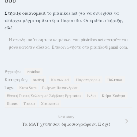
Στήριξε οικονομικά
το pitsirikos.net για να συνεχίσει να
υπάρχει μέχρι τη Δευτέρα Παρουσία. Οι τρόποι στήριξης
εδώ
.
H αναδημοσίευση των κειμένων του pitsirikos.net επιτρέπεται
μόνο κατόπιν άδειας. Επικοινωνήστε στο pitsiriko@gmail.com.
Έγραψε:
Pitsirikos
Κατηγορίες:
Διεθνή
Κοινωνικά
Παρατηρήσεις
Πολιτικά
Tags:
Kama Sutra
Γιώργος Παπανδρέου
Εθνική Γενική Συλλογική Σύμβαση Εργασίας
Ινδία
Κάμα Σούτρα
Πασοκ
Τρόικα
Χρεοκοπία
Next story
Τα ΜΑΤ χτύπησαν δημοσιογράφους. Ε όχι!