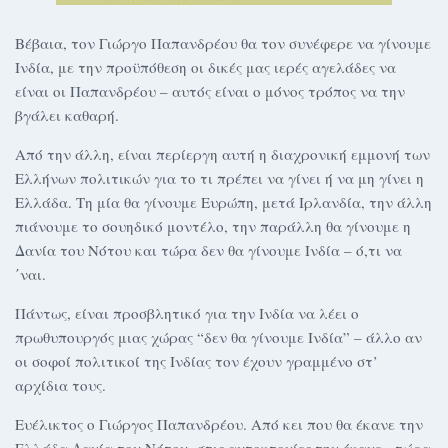
Βέβαια, τον Γιώργο Παπανδρέου θα τον συνέφερε να γίνουμε
Ινδία, με την προϋπόθεση οι δικές μας ιερές αγελάδες να
είναι οι Παπανδρέου – αυτός είναι ο μόνος τρόπος να την
βγάλει καθαρή.
Από την άλλη, είναι περίεργη αυτή η διαχρονική εμμονή των
Ελλήνων πολιτικών για το τι πρέπει να γίνει ή να μη γίνει η
Ελλάδα. Τη μία θα γίνουμε Ευρώπη, μετά Ιρλανδία, την άλλη
πιάνουμε το σουηδικό μοντέλο, την παράλλη θα γίνουμε η
Δανία του Νότου και τώρα δεν θα γίνουμε Ινδία – ό,τι να
΄ναι.
Πάντως, είναι προσβλητικό για την Ινδία να λέει ο
πρωθυπουργός μιας χώρας “δεν θα γίνουμε Ινδία” – άλλο αν
οι σοφοί πολιτικοί της Ινδίας τον έχουν γραμμένο στ’
αρχίδια τους.
Ευέλικτος ο Γιώργος Παπανδρέου. Από κει που θα έκανε την
Ελλάδα Δανία του Νότου -στις αυτοκτονίες την έκανε-, τώρα