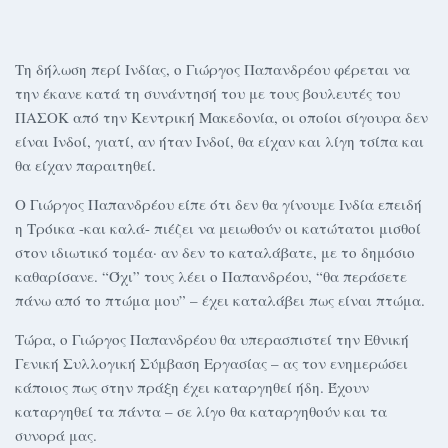
Τη δήλωση περί Ινδίας, ο Γιώργος Παπανδρέου φέρεται να
την έκανε κατά τη συνάντησή του με τους βουλευτές του
ΠΑΣΟΚ από την Κεντρική Μακεδονία, οι οποίοι σίγουρα δεν
είναι Ινδοί, γιατί, αν ήταν Ινδοί, θα είχαν και λίγη τσίπα και
θα είχαν παραιτηθεί.
Ο Γιώργος Παπανδρέου είπε ότι δεν θα γίνουμε Ινδία επειδή
η Τρόικα -και καλά- πιέζει να μειωθούν οι κατώτατοι μισθοί
στον ιδιωτικό τομέα· αν δεν το καταλάβατε, με το δημόσιο
καθαρίσανε. “Όχι” τους λέει ο Παπανδρέου, “θα περάσετε
πάνω από το πτώμα μου” – έχει καταλάβει πως είναι πτώμα.
Τώρα, ο Γιώργος Παπανδρέου θα υπερασπιστεί την Εθνική
Γενική Συλλογική Σύμβαση Εργασίας – ας τον ενημερώσει
κάποιος πως στην πράξη έχει καταργηθεί ήδη. Έχουν
καταργηθεί τα πάντα – σε λίγο θα καταργηθούν και τα
συνορά μας.