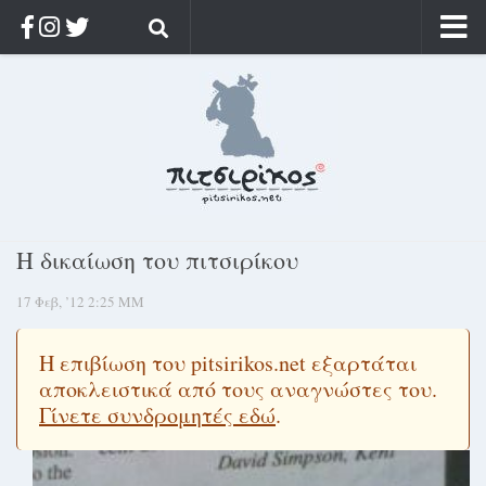
Αρχική
Ποιος;
Αρχείο
Κοσμαγάπητα
Ρίζα & Διάρκεια
Η δικαίωση του πιτσιρίκου
Στοχασμοί & αποφθέγματα
17 Φεβ, ’12 2:25 ΜΜ
Διαφήμιση
Γίνετε συνδρομητής
Η επιβίωση του pitsirikos.net εξαρτάται
Μόνο για συνδρομητές
αποκλειστικά από τους αναγνώστες του.
Γίνετε συνδρομητές εδώ
.
Log in