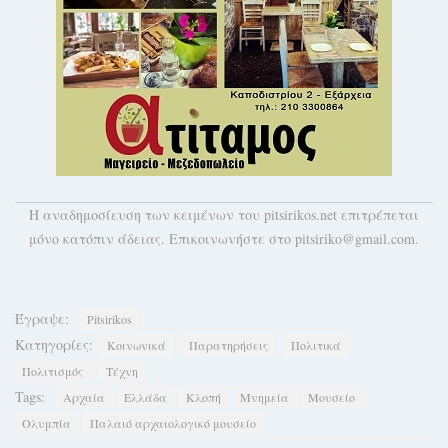
H αναδημοσίευση των κειμένων του pitsirikos.net επιτρέπεται
μόνο κατόπιν άδειας. Επικοινωνήστε στο pitsiriko@gmail.com.
Έγραψε:
Pitsirikos
Κατηγορίες:
Κοινωνικά
Παρατηρήσεις
Πολιτικά
Πολιτισμός
Τέχνη
Tags:
Αρχαία
Ελλάδα
Κλοπή
Μνημεία
Μουσείο
Ολυμπία
Παλαιό αρχαιολογικό μουσείο