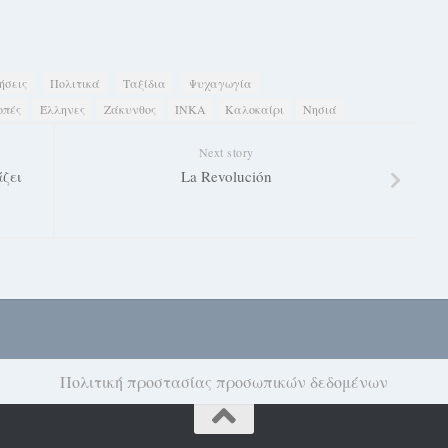
ήσεις
Πολιτικά
Ταξίδια
Ψυχαγωγία
οπές
Έλληνες
Ζάκυνθος
ΙΝΚΑ
Καλοκαίρι
Νησιά
Next story
ζει
La Revolución
Πολιτική προστασίας προσωπικών δεδομένων