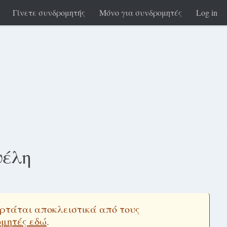
Γίνετε συνδρομητής
Μόνο για συνδρομητές
Log in
ψέλη
εξαρτάται αποκλειστικά από τους
ομητές εδώ
.