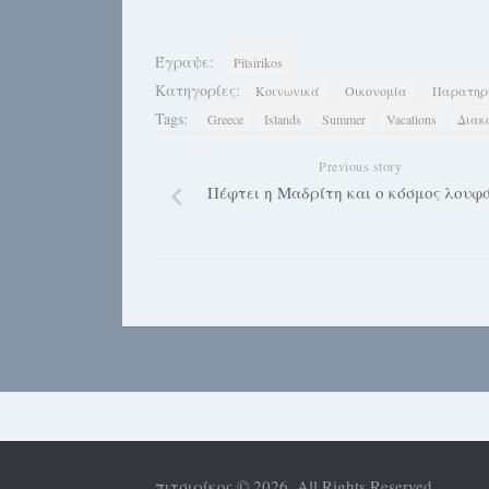
Έγραψε:
Pitsirikos
Κατηγορίες:
Κοινωνικά
Οικονομία
Παρατηρ
Tags:
Greece
Islands
Summer
Vacations
Διακ
Previous story
Πέφτει η Μαδρίτη και ο κόσμος λουφά
πιτσιρίκος © 2026. All Rights Reserved.