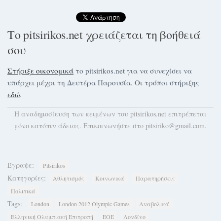
Το pitsirikos.net χρειάζεται τη βοήθειά
σου
Στήριξε οικονομικά
το pitsirikos.net για να συνεχίσει να
υπάρχει μέχρι τη Δευτέρα Παρουσία. Οι τρόποι στήριξης
εδώ
.
H αναδημοσίευση των κειμένων του pitsirikos.net επιτρέπεται
μόνο κατόπιν άδειας. Επικοινωνήστε στο pitsiriko@gmail.com.
Έγραψε:
Pitsirikos
Κατηγορίες:
Αθλητισμός
Κοινωνικά
Παρατηρήσεις
Πολιτικά
Tags:
London
London 2012 Olympic Games
Αναβολικά
Ελληνική Ολυμπιακή Επιτροπή
ΕΟΕ
Λονδίνο