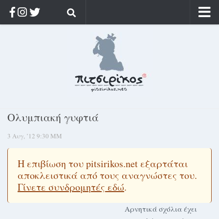
Αρχική
Ποιος;
Αρχείο
Κοσμαγάπητα
Ρίζα & Διάρκεια
Ολυμπιακή γυφτιά
Στοχασμοί & αποφθέγματα
3 Αυγ, ’12 9:30 ΜΜ
Διαφήμιση
Γίνετε συνδρομητής
Η επιβίωση του pitsirikos.net εξαρτάται
Μόνο για συνδρομητές
αποκλειστικά από τους αναγνώστες του.
Γίνετε συνδρομητές εδώ
.
Log in
Αρνητικά σχόλια έχει