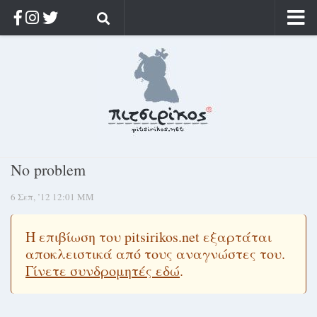
Αρχική
Ποιος;
Αρχείο
Κοσμαγάπητα
Ρίζα & Διάρκεια
No problem
Στοχασμοί & αποφθέγματα
6 Σεπ, ’12 12:01 ΜΜ
Διαφήμιση
Γίνετε συνδρομητής
Η επιβίωση του pitsirikos.net εξαρτάται
Μόνο για συνδρομητές
αποκλειστικά από τους αναγνώστες του.
Γίνετε συνδρομητές εδώ
.
Log in