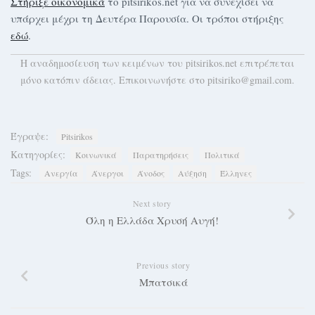
Στήριξε οικονομικά
το pitsirikos.net για να συνεχίσει να
υπάρχει μέχρι τη Δευτέρα Παρουσία. Οι τρόποι στήριξης
εδώ
.
H αναδημοσίευση των κειμένων του pitsirikos.net επιτρέπεται
μόνο κατόπιν άδειας. Επικοινωνήστε στο pitsiriko@gmail.com.
Έγραψε:
Pitsirikos
Κατηγορίες:
Κοινωνικά
Παρατηρήσεις
Πολιτικά
Tags:
Ανεργία
Άνεργοι
Άνοδος
Αύξηση
Έλληνες
Next story
Όλη η Ελλάδα Χρυσή Αυγή!
Previous story
Μπατσικά