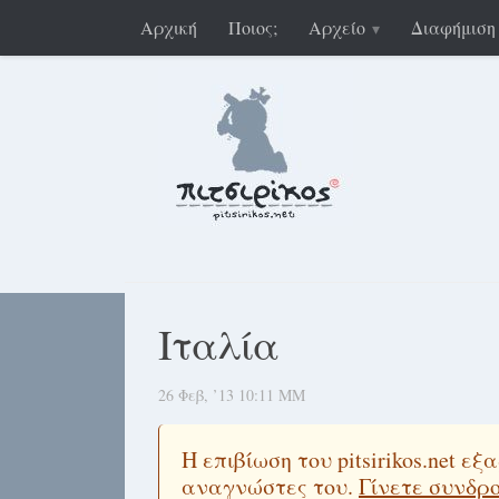
Αρχική
Ποιος;
Αρχείο
Διαφήμιση
Ιταλία
26 Φεβ, ’13 10:11 ΜΜ
Η επιβίωση του pitsirikos.net 
αναγνώστες του.
Γίνετε συνδρ