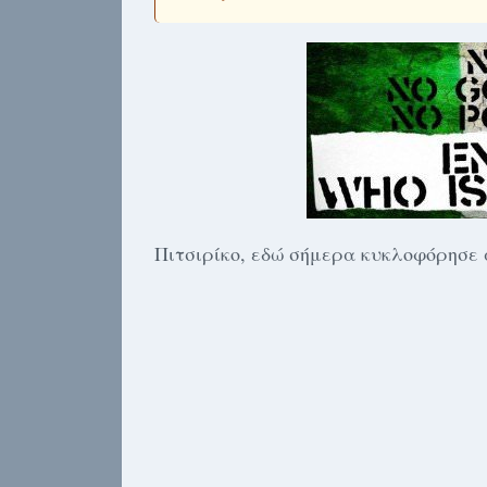
Πιτσιρίκο, εδώ σήμερα κυκλοφόρησε α