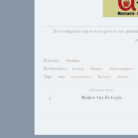
H αναδημοσίευση των κειμένων του pitsiri
p
Έγραψε:
Pitsirikos
Κατηγορίες:
Διεθνή
Κόσμος
Παρατηρήσεις
Tags:
Italy
αναγνώστες
Εκλογές
Ιταλία
Previous story
Βρήκα την Ευτυχία