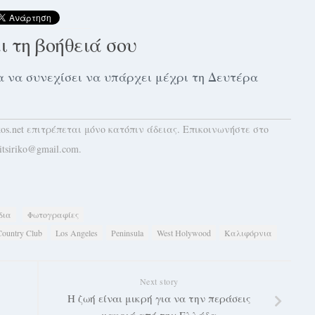
αι τη βοήθειά σου
 για να συνεχίσει να υπάρχει μέχρι τη Δευτέρα
kos.net επιτρέπεται μόνο κατόπιν άδειας. Επικοινωνήστε στο
itsiriko@gmail.com.
δια
Φωτογραφίες
Country Club
Los Angeles
Peninsula
West Holywood
Καλιφόρνια
Next story
Η ζωή είναι μικρή για να την περάσεις