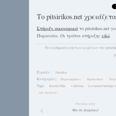
Το pitsirikos.net χρειάζετ
Στήριξε οικονομικά
το pitsirikos.net
Παρουσία. Οι τρόποι στήριξης
εδώ
.
H αναδημοσίευση των κειμένων του pitsiri
p
Έγραψε:
Pitsirikos
Κατηγορίες:
Παρατηρήσεις
Προσωπικά
Ταξί
Tags:
Beverly Hills.
California
La Canada Flintridge 
Λος Άντζελες
Previous story
Θα σε διορίσω!