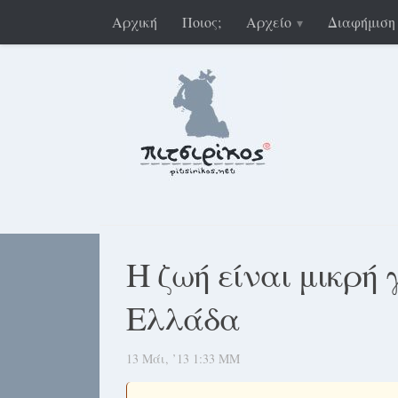
Αρχική
Ποιος;
Αρχείο
Διαφήμιση
Η ζωή είναι μικρή 
Ελλάδα
13 Μάι, ’13 1:33 ΜΜ