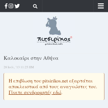
Αρχική
Ποιος;
Αρχείο
Κοσμαγάπητα
Ρίζα & Διάρκεια
Καλοκαίρι στην Αθήνα
Στοχασμοί & αποφθέγματα
28 Ιούλ, ’13 11:25 ΠΜ
Διαφήμιση
Γίνετε συνδρομητής
Η επιβίωση του pitsirikos.net εξαρτάται
Μόνο για συνδρομητές
αποκλειστικά από τους αναγνώστες του.
Γίνετε συνδρομητές εδώ
.
Log in