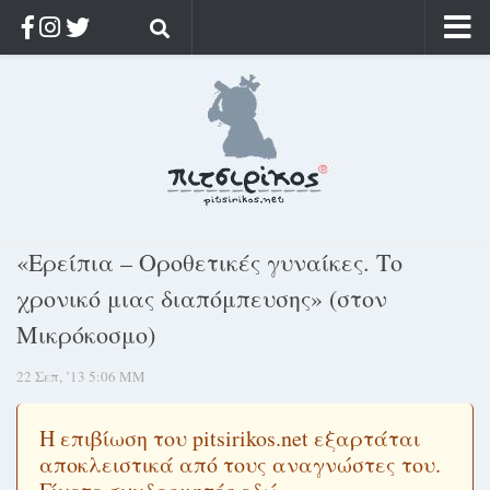
Αρχική
Ποιος;
Αρχείο
Κοσμαγάπητα
Ρίζα & Διάρκεια
«Ερείπια – Οροθετικές γυναίκες. Το
Στοχασμοί & αποφθέγματα
χρονικό μιας διαπόμπευσης» (στον
Διαφήμιση
Μικρόκοσμο)
Γίνετε συνδρομητής
22 Σεπ, ’13 5:06 ΜΜ
Μόνο για συνδρομητές
Log in
Η επιβίωση του pitsirikos.net εξαρτάται
αποκλειστικά από τους αναγνώστες του.