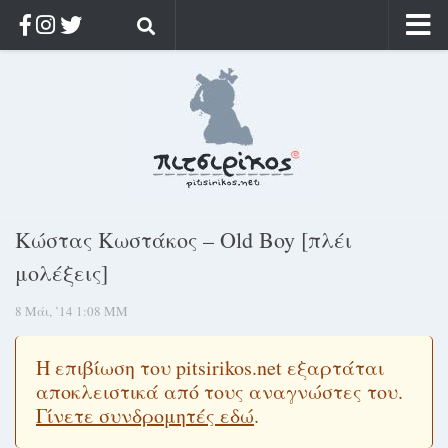
Αρχική
Ποιος;
Αρχείο
Κοσμαγάπητα
Ρίζα & Διάρκεια
Κώστας Κωστάκος – Old Boy [πλέι
Στοχασμοί & αποφθέγματα
μολέξεις]
Διαφήμιση
8 Μάι, ’14 1:08 ΜΜ
Γίνετε συνδρομητής
Μόνο για συνδρομητές
Η επιβίωση του pitsirikos.net εξαρτάται
αποκλειστικά από τους αναγνώστες του.
Log in
Γίνετε συνδρομητές εδώ
.