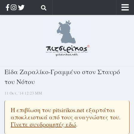
Αρχική
Ποιος;
Αρχείο
Κοσμαγάπητα
Ρίζα & Διάρκεια
Είδα Ζαραλίκο-Γραμμένο στον Σταυρό
Στοχασμοί & αποφθέγματα
του Νότου
Διαφήμιση
11 Οκτ, ’14 12:23 ΜΜ
Γίνετε συνδρομητής
Μόνο για συνδρομητές
Η επιβίωση του pitsirikos.net εξαρτάται
αποκλειστικά από τους αναγνώστες του.
Log in
Γίνετε συνδρομητές εδώ
.