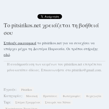
Το pitsirikos.net χρειάζεται τη βοήθειά
σου
Στήριξε οικονομικά
το pitsirikos.net για να συνεχίσει να
υπάρχει μέχρι τη Δευτέρα Παρουσία. Οι τρόποι στήριξης
εδώ
.
H αναδημοσίευση των κειμένων του pitsirikos.net επιτρέπεται
μόνο κατόπιν άδειας. Επικοινωνήστε στο pitsiriko@gmail.com.
Έγραψε:
Pitsirikos
Κατηγορίες:
Μουσική
Προτάσεις
Φωτογραφίες
Ψυχαγωγία
Tags:
Σπύρος Γραμμένος
Σταυρός του Νότου
Χριστόφορος Ζαραλίκος