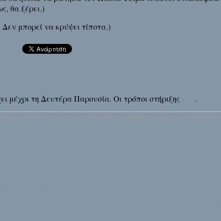
, θα ξέρει.)
 Δεν μπορεί να κρύψει τίποτα.)
άρχει μέχρι τη Δευτέρα Παρουσία. Οι τρόποι στήριξης
εδώ
.
os.net επιτρέπεται μόνο κατόπιν άδειας. Επικοινωνήστε στο pitsiriko@
 Μιχάλης Κακογιάννης
βασισμένη στο διήγημα του Παπαδιαμάντη – Εθνική Λυρική Σκ