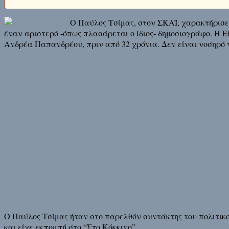
Ο Παύλος Τσίμας, στον ΣΚΑΪ, χαρακτήρισε
έναν αριστερό -όπως πλασάρεται ο ίδιος- δημοσιογράφο. Η 
Ανδρέα Παπανδρέου, πριν από 32 χρόνια. Δεν είναι νοσηρό 
Ο Παύλος Τσίμας ήταν στο παρελθόν συντάκτης του πολιτικ
και είχε εκπομπή στο “Στο Κόκκινο”