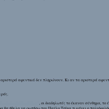
αριστερά αφεντικά δεν πληρώνουν. Κι αν τα αριστερά αφεντ
εράς.
σε κάνει Παύλο Τσίμα”
, οι διαδηλωτές το έκαναν σύνθημα, το 
ώρα θα ήθελα να ρωτήσω τον Παύλο Τσίμα τι κάνει ο παλιόφιλό