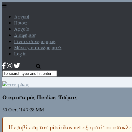
Αρχική
Ποιος;
Αρχείο
Διαφήμιση
Γίνετε συνδρομητής
Μόνο για συνδρομητές
Log in
Ο αριστερός Παύλος Τσίμας
30 Οκτ, ’14 7:28 ΜΜ
Η επιβίωση του pitsirikos.net εξαρτάται αποκ