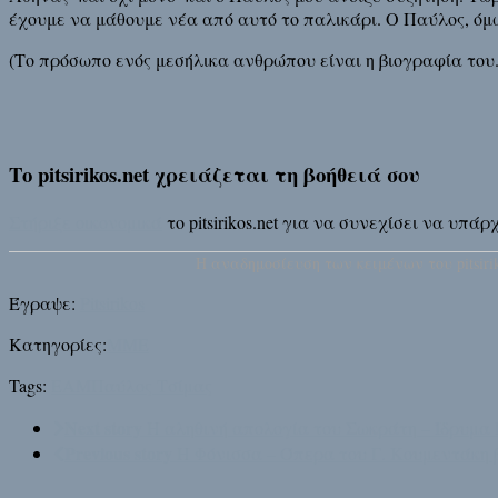
έχουμε να μάθουμε νέα από αυτό το παλικάρι. Ο Παύλος, όμως
(Το πρόσωπο ενός μεσήλικα ανθρώπου είναι η βιογραφία του.
Το pitsirikos.net χρειάζεται τη βοήθειά σου
Στήριξε οικονομικά
το pitsirikos.net για να συνεχίσει να υπ
H αναδημοσίευση των κειμένων του pitsirik
Έγραψε:
Pitsirikos
Κατηγορίες:
ΜΜΕ
Tags:
ΕΑΜ
Παύλος Τσίμας
Next story
Η αληθινή απολογία του Σωκράτη – Ίδρυμα
Previous story
Η Φόνισσα – Όπερα του Γ. Κουμεντάκη 