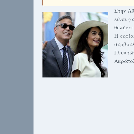
Στην Αθ
είναι γ
θελήσει
Η κυρία
συμβουλ
Γλυπτών
Ακρόπολ