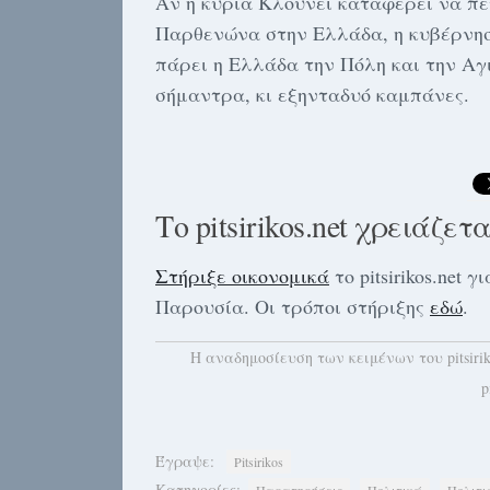
Αν η κυρία Κλούνεϊ καταφέρει να πε
Παρθενώνα στην Ελλάδα, η κυβέρνηση
πάρει η Ελλάδα την Πόλη και την Αγ
σήμαντρα, κι εξηνταδυό καμπάνες.
Το pitsirikos.net χρειάζετ
Στήριξε οικονομικά
το pitsirikos.net
Παρουσία. Οι τρόποι στήριξης
εδώ
.
H αναδημοσίευση των κειμένων του pitsiri
p
Έγραψε:
Pitsirikos
Κατηγορίες: