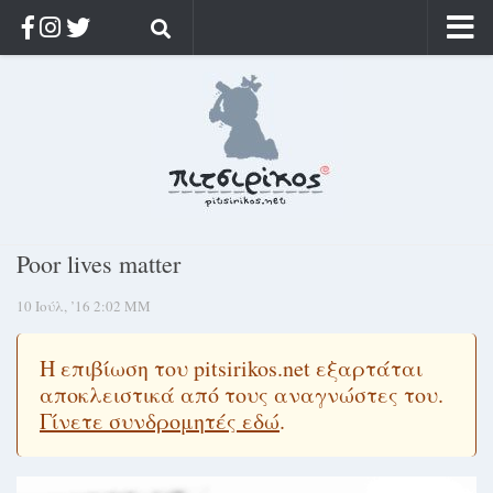
Αρχική
Ποιος;
Αρχείο
Κοσμαγάπητα
Ρίζα & Διάρκεια
Poor lives matter
Στοχασμοί & αποφθέγματα
10 Ιούλ, ’16 2:02 ΜΜ
Διαφήμιση
Γίνετε συνδρομητής
Η επιβίωση του pitsirikos.net εξαρτάται
Μόνο για συνδρομητές
αποκλειστικά από τους αναγνώστες του.
Γίνετε συνδρομητές εδώ
.
Log in