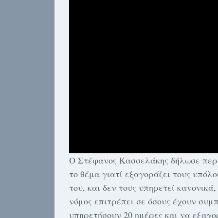
Ο Στέφανος Κασσελάκης δήλωσε περή
το θέμα γιατί εξαγοράζει τους υπόλο
του, και δεν τους υπηρετεί κανονικά
νόμος επιτρέπει σε όσους έχουν συμπ
υπηρετήσουν 20 ημέρες και να εξαγο