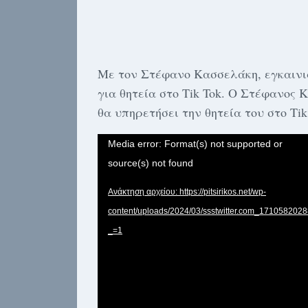
Με τον Στέφανο Κασσελάκη, εγκαινι
για θητεία στο Tik Tok. Ο Στέφανος 
θα υπηρετήσει την θητεία του στο Tik
Πρόγραμμα
Media error: Format(s) not supported or
Αναπαραγωγής
source(s) not found
Βίντεο
Ανάκτηση αρχείου: https://pitsirikos.net/wp-
content/uploads/2024/03/ssstwitter.com_171058202
_=1