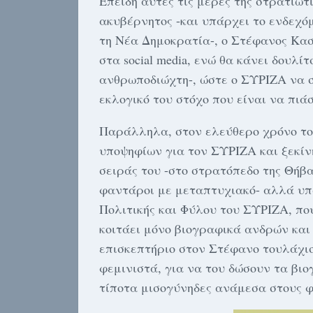
Επειδή αυτές τις μέρες της στρατιωτ
ακυβέρνητος -και υπάρχει το ενδεχό
τη Νέα Δημοκρατία-, ο Στέφανος Κα
στα social media, ενώ θα κάνει δουλί
ανθρωποδιώχτη-, ώστε ο ΣΥΡΙΖΑ να σ
εκλογικό του στόχο που είναι να πιά
Παράλληλα, στον ελεύθερο χρόνο το
υποψηφίων για τον ΣΥΡΙΖΑ και ξεκί
σειράς του -στο στρατόπεδο της Θήβ
φαντάροι με μεταπτυχιακό- αλλά υπ
Πολιτικής και Φύλου του ΣΥΡΙΖΑ, π
κοιτάει μόνο βιογραφικά ανδρών και
επισκεπτήριο στον Στέφανο τουλάχισ
φεμινιστά, για να του δώσουν τα βι
τίποτα μισογύνηδες ανάμεσα στους 